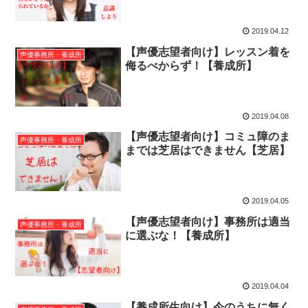
2019.04.12
【声優志望者向け】レッスン着を
声優事務所・養成所
侮るべからず！【養成所】
2019.04.08
【声優志望者向け】コミュ障のま
声優事務所・養成所
までは芝居はできません【芝居】
2019.04.05
【声優志望者向け】事務所は適当
声優事務所・養成所
に選ぶな！【養成所】
2019.04.04
【養成所生向け】今のうちに無く