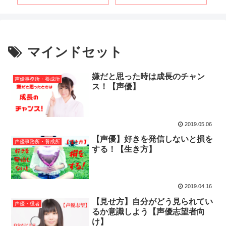
マインドセット
嫌だと思った時は成長のチャン
声優事務所・養成所
ス！【声優】
2019.05.06
【声優】好きを発信しないと損を
声優事務所・養成所
する！【生き方】
2019.04.16
【見せ方】自分がどう見られてい
声優・役者
るか意識しよう【声優志望者向
け】