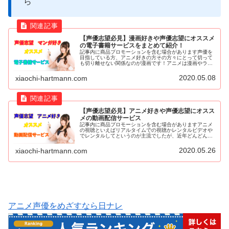
ら
【声優志望必見】漫画好きや声優志望にオススメ
の電子書籍サービスをまとめて紹介！
記事内に商品プロモーションを含む場合があります声優を
目指している方、アニメ好きの方その方々にとって切って
も切り離せない関係なのが漫画です！アニメは漫画やライ
トノベルを基に作られることが多いですからね！声優を目
指している方にとっては特に欠かせ...
2020.05.08
xiaochi-hartmann.com
【声優志望必見】アニメ好きや声優志望にオスス
メの動画配信サービス
記事内に商品プロモーションを含む場合がありますアニメ
の視聴といえばリアルタイムでの視聴かレンタルビデオや
でレンタルしてというのが主流でしたが、近年どんどん環
境は変化しています。最近はスマホやタブレット、パソコ
ンなどで毎月定額でアニメや映画な...
2020.05.26
xiaochi-hartmann.com
アニメ声優をめざすなら日ナレ