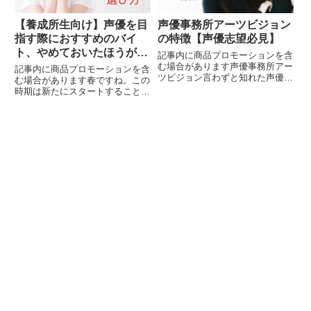
【養成所生向け】声優を目
声優事務所アーツビジョン
指す際におすすめのバイ
の特徴【声優志望必見】
ト、やめておいたほうがい
記事内に商品プロモーションを含
いバイト【パート１】
む場合があります声優事務所アー
記事内に商品プロモーションを含
ツビジョン言わずと知れた声優事
む場合があります春ですね。この
務所として最大手の事務所です。
時期は新たにスタートすることが
この事務所に所属できたらアニメ
多いタイミングだと思います。例
やゲームなどに出演するチャンス
えば声優の養成機関に通い始める
が多く巡ってくることでしょう。
とか。昨今、声優を目指す人は多
今回はそのアーツビジョンの紹
いですよね。専門学校に通う、声
介...
優事務所の養成所に入る、舞台
に...