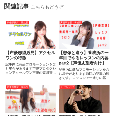
関連記事
こちらもどうぞ
声優事務所・養成所
声優事務所・養成所
【声優志望必見】アクセル
【想像と違う】養成所の一
ワンの特徴
年目でやるレッスンの内容
part2【声優志望者向け】
記事内に商品プロモーションを含
む場合があります声優プロダクシ
記事内に商品プロモーションを含
ョンアクセルワン声優の森川智之
む場合があります前回の記事の続
さんが立ち上げた事務所ですね。
きです。レッスンで一通りの基礎
今回はアクセルワンの紹介をしよ
錬を教えたら後は自分でやってこ
うと思います！アクセルワンと
いとなり、演技を学んでいくこと
声優事務所・養成所
ライフハック
は？株式会社アクセルワンは
になります。基礎錬の後には何を
2011年に設立。主に声優を取り
やるのか。アニメ声優をめざすな
扱う...
ら日ナレ基礎錬から先は養成所
に...