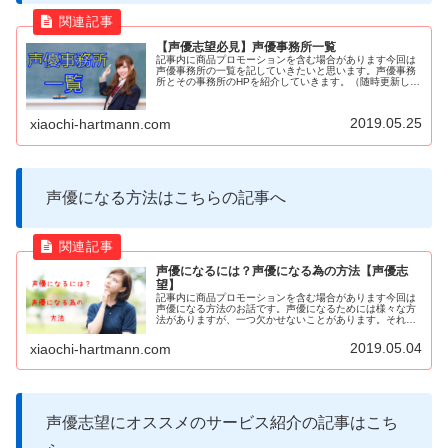
【声優志望必見】声優事務所一覧
記事内に商品プロモーションを含む場合があります今回は
声優事務所の一覧を記していきたいと思います。声優事務
所とその事務所のHPを紹介していきます。（随時更新して
いきます！）それではいきますよ！アニメ声優をめざすな
ら日ナレ声優事務所一覧アーツ系...
2019.05.25
xiaochi-hartmann.com
声優になる方法はこちらの記事へ
声優になるには？声優になる為の方法【声優志
望】
記事内に商品プロモーションを含む場合があります今回は
声優になる方法のお話です。声優になるためには様々な方
法がありますが、一つ欠かせないことがあります。それは
事務所に所属することですこれは声優業界の仕組み上仕方
のないことです。フリーで活躍され...
2019.05.04
xiaochi-hartmann.com
声優志望にオススメのサービス紹介の記事はこち