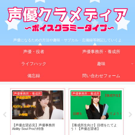
声優になるための方法や趣味・サブカル・忘備録等雑記していくよ
声優・役者
声優事務所・養成所
ライフハック
趣味
備忘録
問い合わせフォーム
声優事務所・養成所
声優事務所・養成所
声
【声優志望必見】声優事務所
【養成所生向け】目標をたてよ
【
Ability Soul Proの特徴
う！【声優志望者】
違