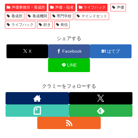
声優事務所・養成所
声優・役者
ライフハック
声優
養成所
養成機関
専門学校
マインドセット
ライフハック
好き
発信
シェアする
X
Facebook
はてブ
LINE
クラミーをフォローする