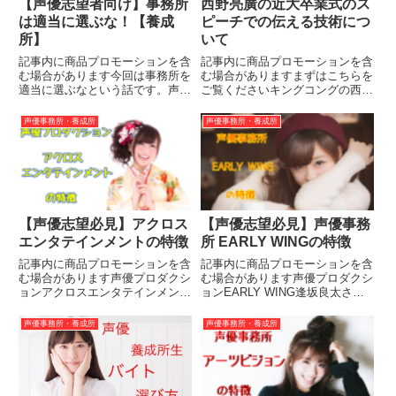
【声優志望者向け】事務所
西野亮廣の近大卒業式のス
は適当に選ぶな！【養成
ピーチでの伝える技術につ
所】
いて
記事内に商品プロモーションを含
記事内に商品プロモーションを含
む場合があります今回は事務所を
む場合がありますまずはこちらを
適当に選ぶなという話です。声優
ご覧くださいキングコングの西野
の仕事をする場合、基本的には声
亮廣さんが近畿大学の卒業式でス
優事務所（または芸能事務所）に
ピーチしたものの全容です。最初
声優事務所・養成所
声優事務所・養成所
所属をして、事務所から仕事を振
の掴みは最高ですね。盛り上げ方
ってもらう形になります。声優を
をわかっている。聴衆を煽り、登
志す場合、まず声優事務所に所
場をやり直す（笑）流石芸人と
属...
い...
【声優志望必見】アクロス
【声優志望必見】声優事務
エンタテインメントの特徴
所 EARLY WINGの特徴
記事内に商品プロモーションを含
記事内に商品プロモーションを含
む場合があります声優プロダクシ
む場合があります声優プロダクシ
ョンアクロスエンタテインメント
ョンEARLY WING逢坂良太さん
声優の山寺宏一さんや小山剛志さ
や大坪由佳さんらが所属している
んが所属している事務所ですね。
事務所です。今回はEARLY
声優事務所・養成所
声優事務所・養成所
今回はアクロスエンタテインメン
WINGの紹介をしようと思いま
トの紹介をしようと思います！ア
す！EARLY WINGとは？株式会
クロスエンタテインメントと
社EARLY WI...
は？...