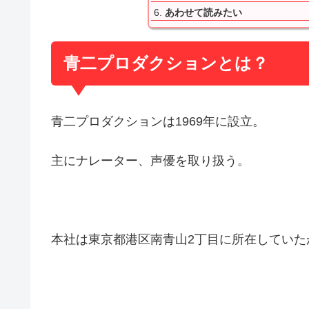
あわせて読みたい
青二プロダクションとは？
青二プロダクションは1969年に設立。
主にナレーター、声優を取り扱う。
本社は東京都港区南青山2丁目に所在していたが