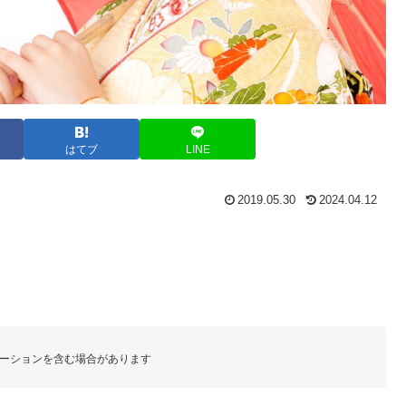
はてブ
LINE
2019.05.30
2024.04.12
ーションを含む場合があります