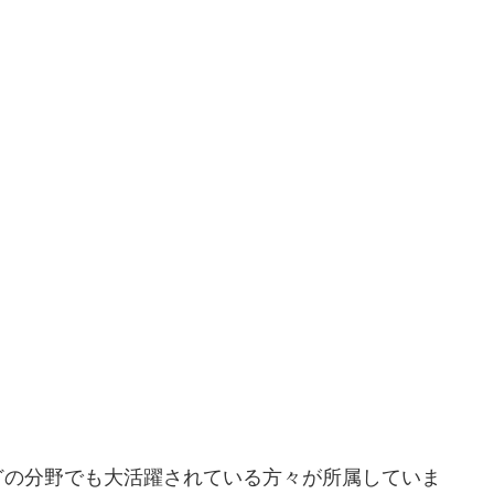
どの分野でも大活躍されている方々が所属していま