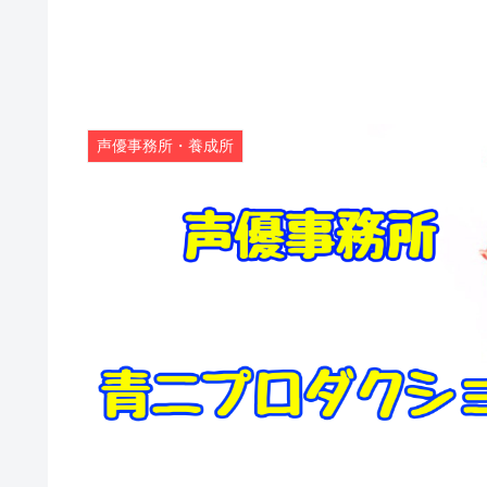
声優事務所・養成所