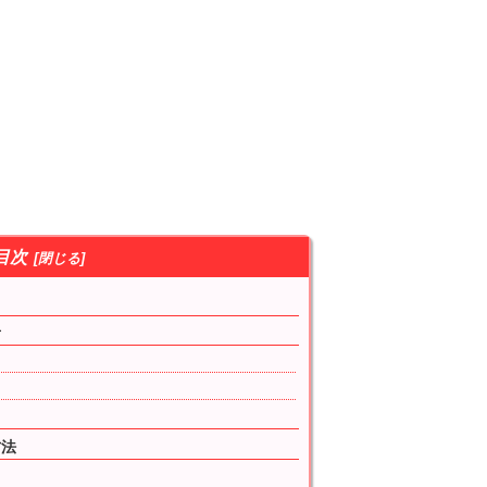
目次
者
方法