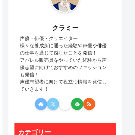
クラミー
声優・俳優・クリエイター
様々な養成所に通った経験や声優や俳優
の仕事を通じて感じたことを発信！
アパレル販売員をやっていた経験から声
優志望に向けておすすめのファッション
も発信！
声優志望者に向けて役立つ情報を発信し
ていきます！
カテゴリー