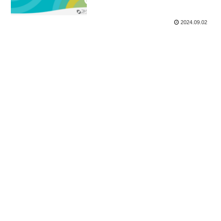
2024.09.02