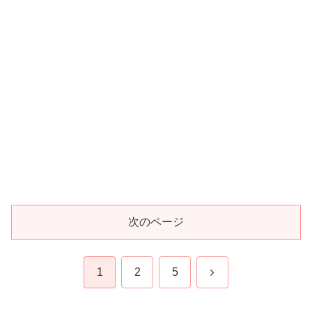
次のページ
次
1
2
5
へ