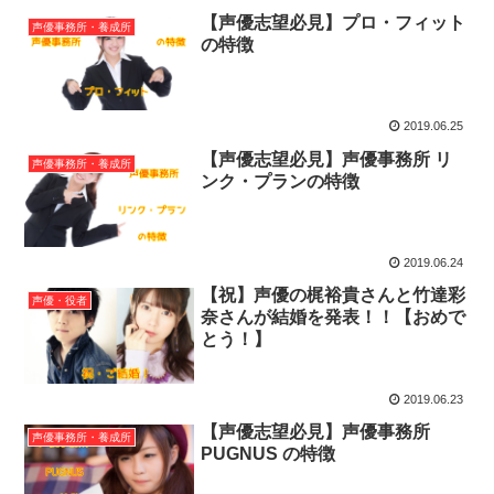
【声優志望必見】プロ・フィット
声優事務所・養成所
の特徴
2019.06.25
【声優志望必見】声優事務所 リ
声優事務所・養成所
ンク・プランの特徴
2019.06.24
【祝】声優の梶裕貴さんと竹達彩
声優・役者
奈さんが結婚を発表！！【おめで
とう！】
2019.06.23
【声優志望必見】声優事務所
声優事務所・養成所
PUGNUS の特徴