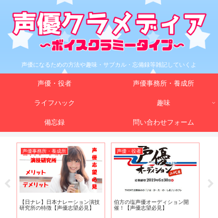
声優になるための方法や趣味・サブカル・忘備録等雑記していくよ
声優・役者
声優事務所・養成所
ライフハック
趣味
備忘録
問い合わせフォーム
声優事務所・養成所
声優・役者
声
ョ
【日ナレ】日本ナレーション演技
伯方の塩声優オーディション開
【
第
研究所の特徴【声優志望必見】
催！【声優志望必見】
書