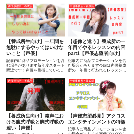
掘り下げ、メリットデメリットを
の紹介をしようと思います！
紹介していきます。主に僕の経験
声優事務所・養成所
声優事務所・養成所
WITH LINEとは？株式会社WITH
則を基に記していきます。接客業
L...
コンビニメリット覚えてしまえば
比較的楽なバイト。喋る仕事な
の...
【養成所生向け】一年間を
【想像と違う】養成所の一
無駄にするやってはいけな
年目でやるレッスンの内容
いこと【声優】
part1【声優志望者向け】
記事内に商品プロモーションを含
記事内に商品プロモーションを含
む場合があります新年度スタート
む場合があります今回は声優養成
間近です！声優を目指している方
所の一年目で行われるレッスンの
は養成機関や専門学校に通い始め
内容についてです。声優というイ
る時期ですね。養成所や専門学校
メージからアフレコや声での芝居
声優事務所・養成所
声優事務所・養成所
で結果を出すには日々の過ごし方
をするんだろーな－と思っている
が非常に大事になります。間違っ
方が多いと思います。実際、アフ
た過ごし方をしてしまうと時間
レコをすることはほぼありませ
と...
ん...
【養成所生向け】発声にお
【声優志望必見】アクロス
ける腹式呼吸と胸式呼吸の
エンタテインメントの特徴
違い【声優】
記事内に商品プロモーションを含
む場合があります声優プロダクシ