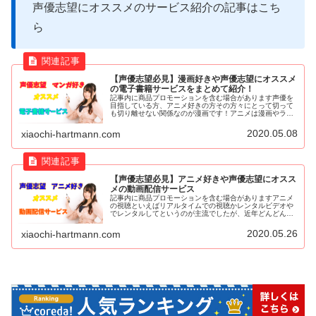
声優志望にオススメのサービス紹介の記事はこち
ら
【声優志望必見】漫画好きや声優志望にオススメ
の電子書籍サービスをまとめて紹介！
記事内に商品プロモーションを含む場合があります声優を
目指している方、アニメ好きの方その方々にとって切って
も切り離せない関係なのが漫画です！アニメは漫画やライ
トノベルを基に作られることが多いですからね！声優を目
指している方にとっては特に欠かせ...
2020.05.08
xiaochi-hartmann.com
【声優志望必見】アニメ好きや声優志望にオスス
メの動画配信サービス
記事内に商品プロモーションを含む場合がありますアニメ
の視聴といえばリアルタイムでの視聴かレンタルビデオや
でレンタルしてというのが主流でしたが、近年どんどん環
境は変化しています。最近はスマホやタブレット、パソコ
ンなどで毎月定額でアニメや映画な...
2020.05.26
xiaochi-hartmann.com