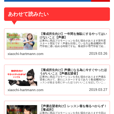
あわせて読みたい
【養成所生向け】一年間を無駄にするやってはい
けないこと【声優】
記事内に商品プロモーションを含む場合があります新年度
スタート間近です！声優を目指している方は養成機関や専
門学校に通い始める時期ですね。養成所や専門学校で結果
を出すには日々の過ごし方が非常に大事になります。間違
った過ごし方をしてしまうと時間と...
2019.03.26
xiaochi-hartmann.com
【養成所生向け】声優になる為に今すぐやったほ
うがいいこと【声優志望者】
記事内に商品プロモーションを含む場合があります声優志
望者に向けて、新たにスタートするであろう養成機関のレ
ッスンが始まる前にやったほうがいいことを記していこう
と思います。するしないでかなり変わってくるので、読ん
だらすぐに取り組むぐらいの気持ち...
2019.03.27
xiaochi-hartmann.com
【声優志望者向け】レッスン着を侮るべからず！
【養成所】
記事内に商品プロモーションを含む場合があります今回は