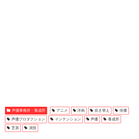
声優事務所・養成所
アニメ
洋画
吹き替え
俳優
声優プロダクション
インテンション
声優
養成所
芝居
演技