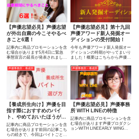
【声優志望必見】声優志望
【声優志望必見】第十九回
が外出自粛の今こそやるべ
声優アワード新人発掘オー
きこと6選！
ディションの受付開始！
記事内に商品プロモーションを含
今年も声優アワード新人発掘オー
む場合があります5月4日に緊急
ディションの時期がやってまいり
事態宣言の延長が発表されました
ました！概要はこちらから声優ア
ね声優業界も例に漏れず大打撃を
ワード新人発掘オーディションと
受けています感染拡大を防ぐため
は？声優アワードとはその年度に
声優事務所・養成所
声優事務所・養成所
にアフレコやイベントがなくなっ
「最も印象に残る」声優や作品を
たりアニメの放送が延期になって
対象に、その業績を称える本格的
いたりしますね非常事態宣言を
な「声優」を対象とするアワー
受...
ド...
【養成所生向け】声優を目
【声優志望必見】声優事務
指す際におすすめのバイ
所 WITH LINEの特徴
ト、やめておいたほうがい
記事内に商品プロモーションを含
いバイト【パート2】
む場合があります声優プロダクシ
記事内に商品プロモーションを含
ョンWITH LINEEARLY WING系
む場合があります前回の記事こち
列で土岐隼一さんが所属している
らの続きで、今回はバイトごとに
事務所です。今回はWITH LINE