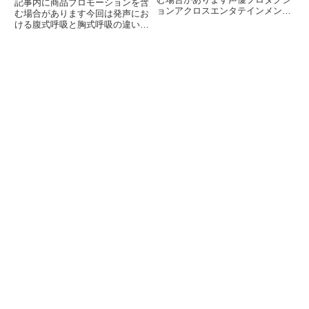
記事内に商品プロモーションを含
ョンアクロスエンタテインメント
む場合があります今回は発声にお
声優の山寺宏一さんや小山剛志さ
ける腹式呼吸と胸式呼吸の違いに
んが所属している事務所ですね。
ついてです。発声の際は腹式呼吸
今回はアクロスエンタテインメン
でという話はどこかで聞いたこと
トの紹介をしようと思います！ア
があるかもしれませんが、なぜ胸
クロスエンタテインメントと
式ではなく腹式がよいのか、書い
は？...
ていこうと思います。練習法に
つ...