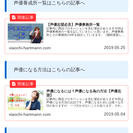
声優養成所一覧はこちらの記事へ
【声優志望必見】声優事務所一覧
記事内に商品プロモーションを含む場合があります今回は
声優事務所の一覧を記していきたいと思います。声優事務
所とその事務所のHPを紹介していきます。（随時更新して
いきます！）それではいきますよ！アニメ声優をめざすな
ら日ナレ声優事務所一覧アーツ系...
2019.05.25
xiaochi-hartmann.com
声優になる方法はこちらの記事へ
声優になるには？声優になる為の方法【声優志
望】
記事内に商品プロモーションを含む場合があります今回は
声優になる方法のお話です。声優になるためには様々な方
法がありますが、一つ欠かせないことがあります。それは
事務所に所属することですこれは声優業界の仕組み上仕方
のないことです。フリーで活躍され...
2019.05.04
xiaochi-hartmann.com