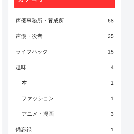
声優事務所・養成所
68
声優・役者
35
ライフハック
15
趣味
4
本
1
ファッション
1
アニメ・漫画
3
備忘録
1