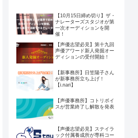
【10月15日締め切り】ザ・
ナレーターズスタジオが第
一次オーディションを開
催！
【声優志望必見】第十九回
声優アワード新人発掘オー
ディションの受付開始！
【新事務所】日笠陽子さん
が新事務所立ち上げ！
【i.nari】
【声優事務所】コトリボイ
スが営業終了し解散を発表
【声優志望必見】ステイラ
ック付属養成所が専科コー