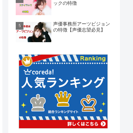
ックの特徴
声優事務所アーツビジョン
の特徴【声優志望必見】