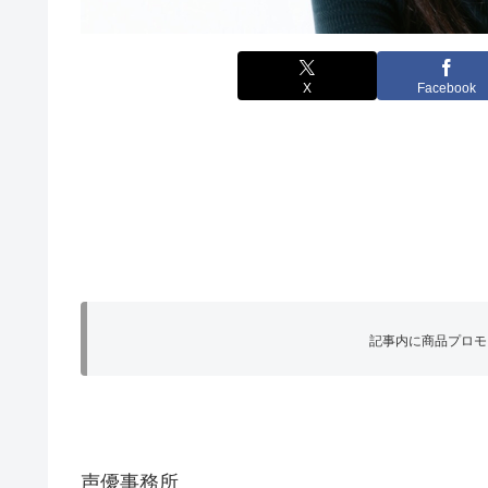
X
Facebook
記事内に商品プロモ
声優事務所