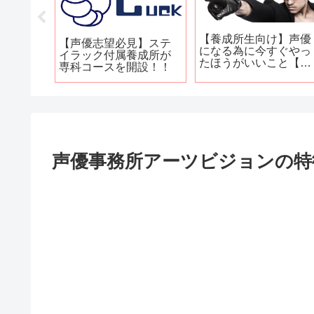
】漫画
【養成所生向け】声優
【声優志望必見】ステ
にオス
になる為に今すぐやっ
イラック付属養成所が
サービ
たほうがいいこと【声
専科コースを開設！！
介！
優志望者】
声優事務所アーツビジョンの特