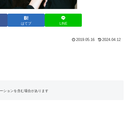
はてブ
LINE
2019.05.16
2024.04.12
ーションを含む場合があります