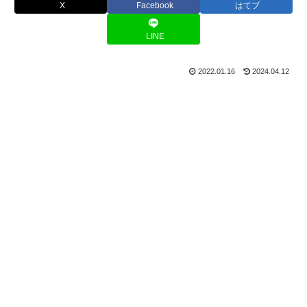
X
Facebook
はてブ
LINE
2022.01.16
2024.04.12