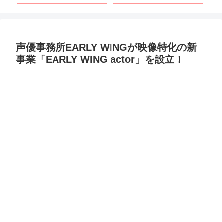
声優事務所EARLY WINGが映像特化の新
事業「EARLY WING actor」を設立！