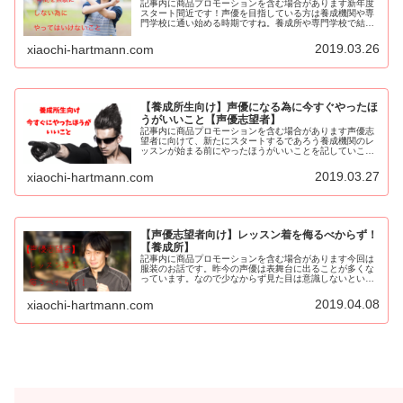
記事内に商品プロモーションを含む場合があります新年度
スタート間近です！声優を目指している方は養成機関や専
門学校に通い始める時期ですね。養成所や専門学校で結果
を出すには日々の過ごし方が非常に大事になります。間違
った過ごし方をしてしまうと時間と...
2019.03.26
xiaochi-hartmann.com
【養成所生向け】声優になる為に今すぐやったほ
うがいいこと【声優志望者】
記事内に商品プロモーションを含む場合があります声優志
望者に向けて、新たにスタートするであろう養成機関のレ
ッスンが始まる前にやったほうがいいことを記していこう
と思います。するしないでかなり変わってくるので、読ん
だらすぐに取り組むぐらいの気持ち...
2019.03.27
xiaochi-hartmann.com
【声優志望者向け】レッスン着を侮るべからず！
【養成所】
記事内に商品プロモーションを含む場合があります今回は
服装のお話です。昨今の声優は表舞台に出ることが多くな
っています。なので少なからず見た目は意識しないといけ
ないということはある程度理解できている人が多いと思い
ます。（もし知らなかった・・・と...
2019.04.08
xiaochi-hartmann.com