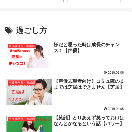
過ごし方
嫌だと思った時は成長のチャン
声優事務所・養成所
ス！【声優】
2019.05.06
【声優志望者向け】コミュ障のま
声優事務所・養成所
までは芝居はできません【芝居】
2019.04.05
【笑顔】とりあえず笑っておけば
声優事務所・養成所
なんとかなるという話【パワー】