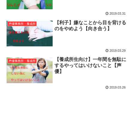
2019.03.31
【利子】嫌なことから目を背ける
声優事務所・養成所
のをやめよう【向き合う】
2019.03.29
【養成所生向け】一年間を無駄に
声優事務所・養成所
するやってはいけないこと【声
優】
2019.03.26