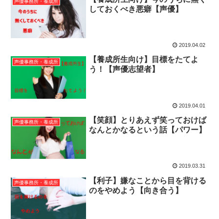
声優事務所・養成所
しておくべき悪癖【声優】
2019.04.02
【養成所生向け】目標をたてよ
声優事務所・養成所
う！【声優志望者】
2019.04.01
【笑顔】とりあえず笑っておけば
声優事務所・養成所
なんとかなるという話【パワー】
2019.03.31
【利子】嫌なことから目を背ける
声優事務所・養成所
のをやめよう【向き合う】