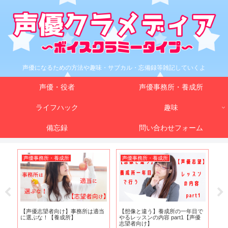
声優になるための方法や趣味・サブカル・忘備録等雑記していくよ
声優・役者
声優事務所・養成所
ライフハック
趣味
備忘録
問い合わせフォーム
声優事務所・養成所
声優事務所・養成所
声
開
【声優志望者向け】事務所は適当
【想像と違う】養成所の一年目で
【
に選ぶな！【養成所】
やるレッスンの内容 part1【声優
シ
志望者向け】