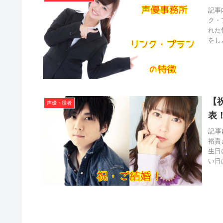
記事
ク・
れた
をし
【
声優・役者
表
記事
裕貴
生日
い日