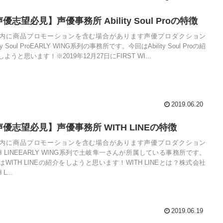
優志望必見】声優事務所 Ability Soul Proの特徴
内に商品プロモーションを含む場合があります声優プロダクション
lity Soul ProEARLY WING系列の事務所です。今回はAbility Soul Proの紹
ようと思います！※2019年12月27日にFIRST WI...
2019.06.20
声優志望必見】声優事務所 WITH LINEの特徴
内に商品プロモーションを含む場合があります声優プロダクション
TH LINEEARLY WING系列で土岐隼一さんが所属している事務所です。
はWITH LINEの紹介をしようと思います！WITH LINEとは？株式会社
 L...
2019.06.19