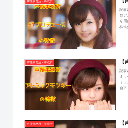
【
声優事務所・養成所
記事
ロデ
今回
株式会
【
声優事務所・養成所
記事
ミッ
ミッ
会ア
【
声優事務所・養成所