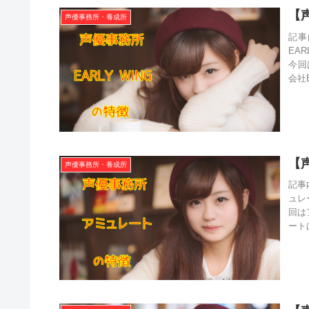
【
声優事務所・養成所
記事
EA
今回
会社E
【
声優事務所・養成所
記事
ュレ
回は
ート