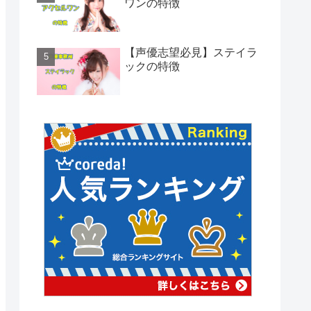
ワンの特徴
【声優志望必見】ステイラ
ックの特徴