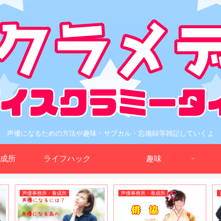
声優になるための方法や趣味・サブカル・忘備録等雑記していくよ
成所
ライフハック
趣味
声優事務所・養成所
声優事務所・養成所