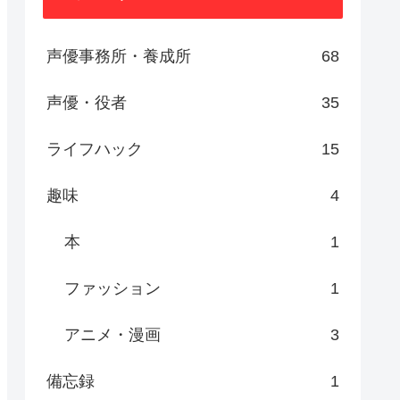
声優事務所・養成所
68
声優・役者
35
ライフハック
15
趣味
4
本
1
ファッション
1
アニメ・漫画
3
備忘録
1