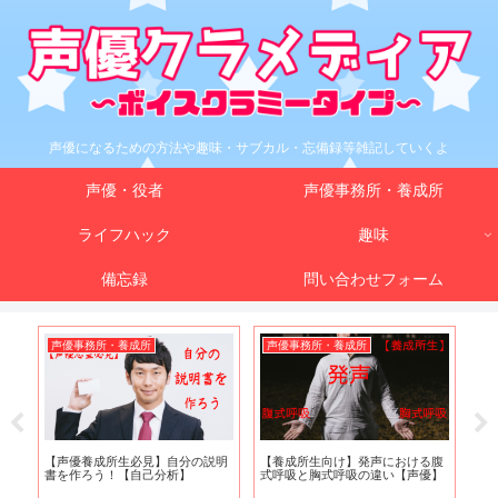
声優になるための方法や趣味・サブカル・忘備録等雑記していくよ
声優・役者
声優事務所・養成所
ライフハック
趣味
備忘録
問い合わせフォーム
声優事務所・養成所
声優事務所・養成所
声
協
【声優養成所生必見】自分の説明
【養成所生向け】発声における腹
声
書を作ろう！【自己分析】
式呼吸と胸式呼吸の違い【声優】
方