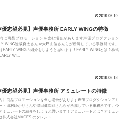
2019.06.19
声優志望必見】声優事務所 EARLY WINGの特徴
内に商品プロモーションを含む場合があります声優プロダクション
RLY WING逢坂良太さんや大坪由佳さんらが所属している事務所です。
はEARLY WINGの紹介をしようと思います！EARLY WINGとは？株式
ARLY WI...
2019.06.18
声優志望必見】声優事務所 アミュレートの特徴
内に商品プロモーションを含む場合があります声優プロダクションアミ
ート田村ゆかりさんや津田健次郎さんらが所属している事務所です。今
アミュレートの紹介をしようと思います！アミュレートとは？アミュレ
は株式会社MAGES.のタレント...