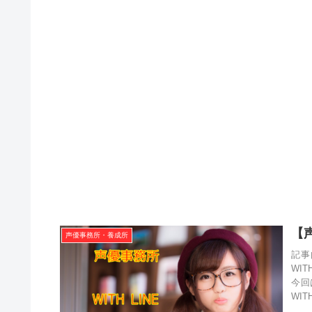
【
声優事務所・養成所
記事
WI
今回
WITH