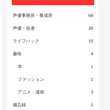
声優事務所・養成所
68
声優・役者
35
ライフハック
15
趣味
4
本
1
ファッション
1
アニメ・漫画
3
備忘録
1