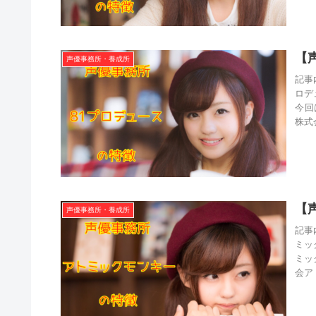
【
声優事務所・養成所
記事
ロデ
今回
株式会
【
声優事務所・養成所
記事
ミッ
ミッ
会ア