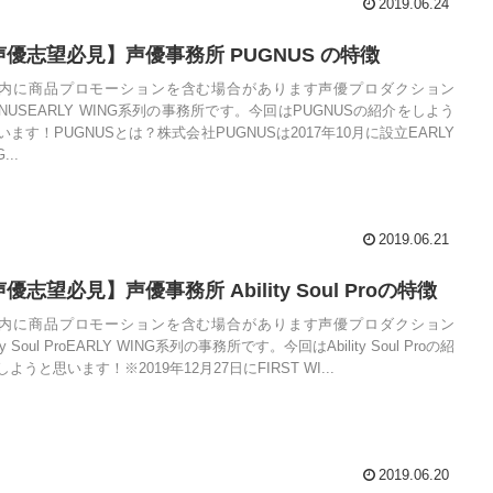
2019.06.24
声優志望必見】声優事務所 PUGNUS の特徴
内に商品プロモーションを含む場合があります声優プロダクション
GNUSEARLY WING系列の事務所です。今回はPUGNUSの紹介をしよう
います！PUGNUSとは？株式会社PUGNUSは2017年10月に設立EARLY
...
2019.06.21
優志望必見】声優事務所 Ability Soul Proの特徴
内に商品プロモーションを含む場合があります声優プロダクション
lity Soul ProEARLY WING系列の事務所です。今回はAbility Soul Proの紹
ようと思います！※2019年12月27日にFIRST WI...
2019.06.20