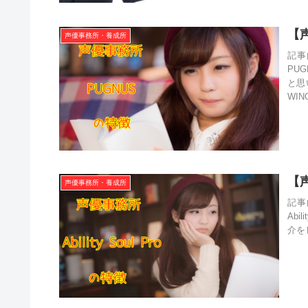
【
声優事務所・養成所
記事
PU
と思
WING
【声
声優事務所・養成所
記事
Abi
介をし