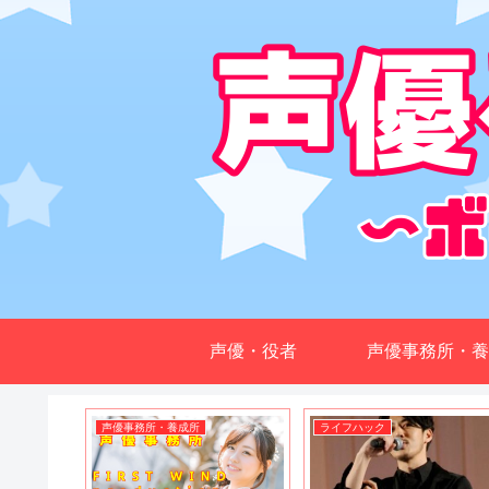
声優・役者
声優事務所・養
声優事務所・養成所
ライフハック