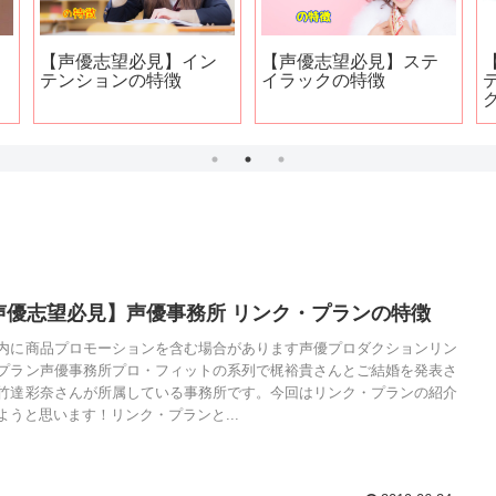
【声優志望必見】イン
【声優志望必見】ステ
テンションの特徴
イラックの特徴
声優志望必見】声優事務所 リンク・プランの特徴
内に商品プロモーションを含む場合があります声優プロダクションリン
プラン声優事務所プロ・フィットの系列で梶裕貴さんとご結婚を発表さ
竹達彩奈さんが所属している事務所です。今回はリンク・プランの紹介
ようと思います！リンク・プランと...