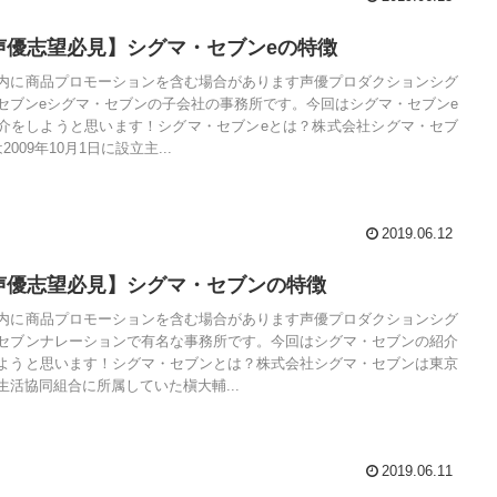
声優志望必見】シグマ・セブンeの特徴
内に商品プロモーションを含む場合があります声優プロダクションシグ
セブンeシグマ・セブンの子会社の事務所です。今回はシグマ・セブンe
介をしようと思います！シグマ・セブンeとは？株式会社シグマ・セブ
2009年10月1日に設立主...
2019.06.12
声優志望必見】シグマ・セブンの特徴
内に商品プロモーションを含む場合があります声優プロダクションシグ
セブンナレーションで有名な事務所です。今回はシグマ・セブンの紹介
ようと思います！シグマ・セブンとは？株式会社シグマ・セブンは東京
生活協同組合に所属していた槇大輔...
2019.06.11