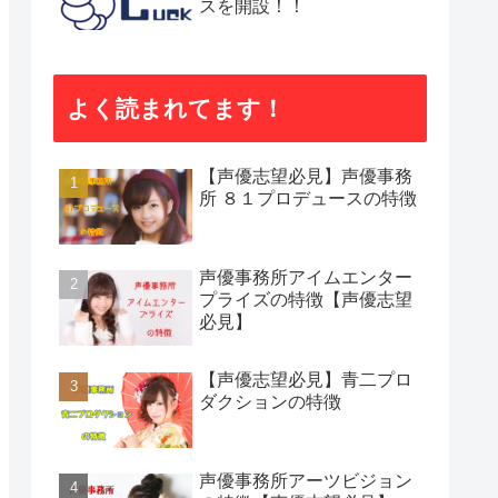
スを開設！！
よく読まれてます！
【声優志望必見】声優事務
所 ８１プロデュースの特徴
声優事務所アイムエンター
プライズの特徴【声優志望
必見】
【声優志望必見】青二プロ
ダクションの特徴
声優事務所アーツビジョン