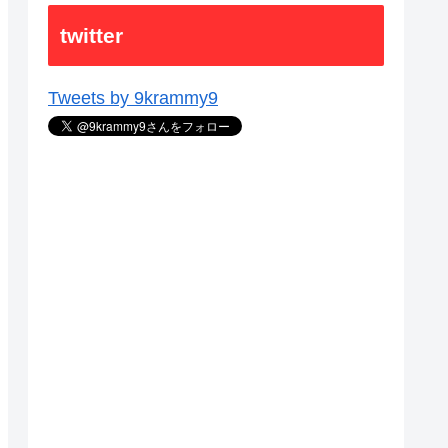
twitter
Tweets by 9krammy9