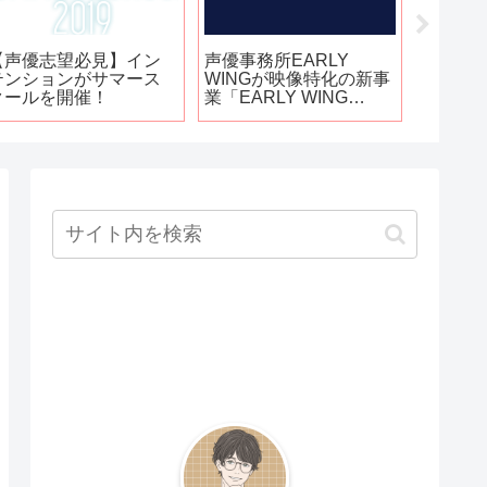
【声優志望必見】イン
声優事務所EARLY
【声優
テンションがサマース
WINGが映像特化の新事
事務所 W
クールを開催！
業「EARLY WING
徴
actor」を設立！